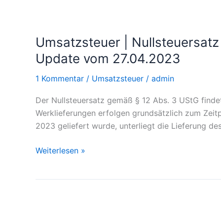
Umsatzsteuer
|
Umsatzsteuer | Nullsteuersatz 
Nullsteuersatz
auf
Update vom 27.04.2023
die
1 Kommentar
/
Umsatzsteuer
/
admin
Lieferung
einer
Der Nullsteuersatz gemäß § 12 Abs. 3 UStG find
Photovoltaikanlage
Werklieferungen erfolgen grundsätzlich zum Zeit
(Bundesregierung)
2023 geliefert wurde, unterliegt die Lieferung de
–
Update
Weiterlesen »
vom
27.04.2023