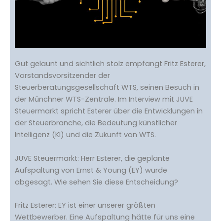
Gut gelaunt und sichtlich stolz empfangt Fritz Esterer,
Vorstandsvorsitzender der
Steuerberatungsgesellschaft WTS, seinen Besuch in
der Münchner WTS-Zentrale. Im Interview mit JUVE
Steuermarkt spricht Esterer über die Entwicklungen in
der Steuerbranche, die Bedeutung künstlicher
Intelligenz (KI) und die Zukunft von WTS.
JUVE Steuermarkt: Herr Esterer, die geplante
Aufspaltung von Ernst & Young (EY) wurde
abgesagt. Wie sehen Sie diese Entscheidung?
Fritz Esterer: EY ist einer unserer größten
Wettbewerber. Eine Aufspaltung hätte für uns eine