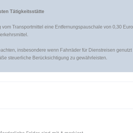
ten Tätigkeitsstätte
ig vom Transportmittel eine Entfernungspauschale von 0,30 Euro 
rkehrsmittel.
beachten, insbesondere wenn Fahrräder für Dienstreisen genut
äße steuerliche Berücksichtigung zu gewährleisten.