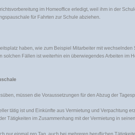
richtsvorbereitung im Homeoffice erledigt, weil ihm in der Schu
ngspauschale für Fahrten zur Schule abziehen.
eitsplatz haben, wie zum Beispiel Mitarbeiter mit wechselnden 
 In solchen Fällen ist weiterhin ein überwiegendes Arbeiten im H
uschale
usüben, müssen die Voraussetzungen für den Abzug der Tagespau
eller tätig ist und Einkünfte aus Vermietung und Verpachtung er
t oder Tätigkeiten im Zusammenhang mit der Vermietung in seine
h nur einmal pro Tag, auch bei mehreren beruflichen Tätigkei