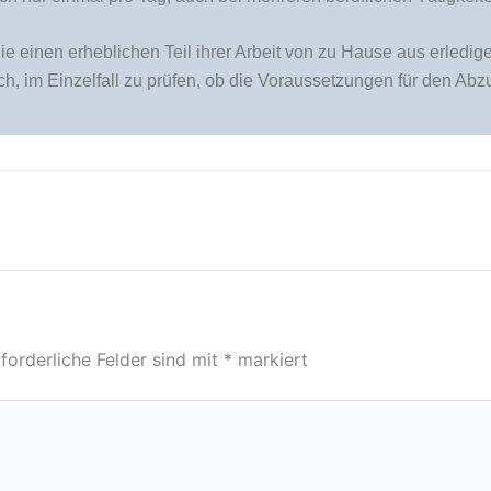
 einen erheblichen Teil ihrer Arbeit von zu Hause aus erledigen
h, im Einzelfall zu prüfen, ob die Voraussetzungen für den Abzu
forderliche Felder sind mit
*
markiert