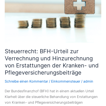
Verrechnung
und
Hinzurechnung
von
Erstattungen
der
Kranken-
und
Pflegeversicherungsbeiträge
Steuerrecht: BFH-Urteil zur
Verrechnung und Hinzurechnung
von Erstattungen der Kranken- und
Pflegeversicherungsbeiträge
Schreibe einen Kommentar
/
Einkommensteuer
/
admin
Der Bundesfinanzhof (BFH) hat in einem aktuellen Urteil
Klarheit über die steuerliche Behandlung von Erstattungen
von Kranken- und Pflegeversicherungsbeiträgen