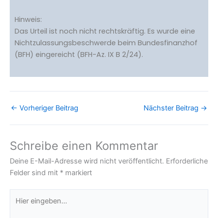
Hinweis:
Das Urteil ist noch nicht rechtskräftig. Es wurde eine
Nichtzulassungsbeschwerde beim Bundesfinanzhof
(BFH) eingereicht (BFH-Az. IX B 2/24).
←
Vorheriger Beitrag
Nächster Beitrag
→
Schreibe einen Kommentar
Deine E-Mail-Adresse wird nicht veröffentlicht.
Erforderliche
Felder sind mit
*
markiert
Hier
eingeben…